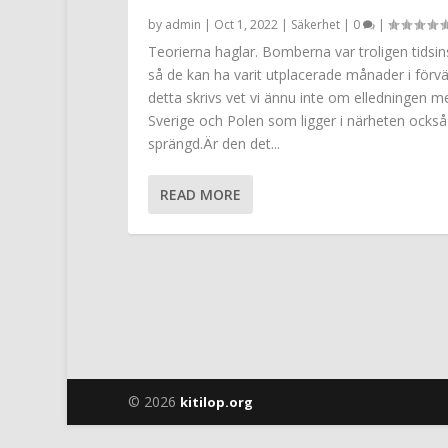
by
admin
|
Oct 1, 2022
|
Säkerhet
|
0
|
Teorierna haglar. Bomberna var troligen tidsin
så de kan ha varit utplacerade månader i förv
detta skrivs vet vi ännu inte om elledningen m
Sverige och Polen som ligger i närheten också
sprängd.Är den det...
READ MORE
© 2026
kitilop.org