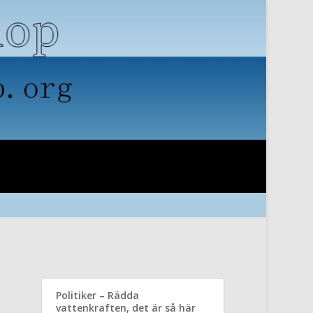
Politiker – Rädda
vattenkraften, det är så här